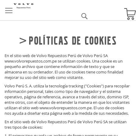
Skip
to
Buscar
Content
Políticas de Cookies
En el sitio web de Volvo Repuestos Perú de Volvo Perú SA
www.volvorepuestos.com.pe se utilizan cookies. Una cookie es un
pequeño archivo que contiene información de texto y que se
almacena en su ordenador. El uso de cookies tiene como finalidad
mejorar su uso del sitio web como visitante.
Volvo Perú S. A. utiliza la tecnología tracking ("Cookies") para recopilar
información personal, tales como tipo de navegador y el sistema
operativo, página de referencia, avance a través del sitio, dominio ISP,
entre otros, con el objeto de entender la manera en que los visitantes
utilizan el sitio web www.volvorepuestos.com.pe. El uso de cookies
nos ayuda a diseñar esta página web a la medida de sus necesidades.
En el sitio web de Volvo Repuestos Perú de Volvo Perú SA se utilizan
tres tipos de cookies:
1. El primer tipo guarda un archivo de forma permanente en su