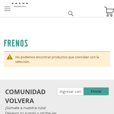
Skip
to
Buscar
Content
Frenos
No podemos encontrar productos que coincidan con la
selección.
COMUNIDAD
Enviar
VOLVERA
¡Súmate a nuestra ruta!
Déjanos tu e-mail y recibe las