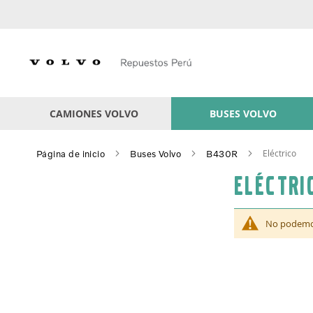
Skip
to
Content
CAMIONES VOLVO
BUSES VOLVO
Eléctrico
Página de inicio
Buses Volvo
B430R
Eléctri
No podemos