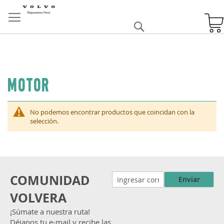
Skip
to
Buscar
Content
Motor
No podemos encontrar productos que coincidan con la
selección.
COMUNIDAD
Enviar
VOLVERA
¡Súmate a nuestra ruta!
Déjanos tu e-mail y recibe las