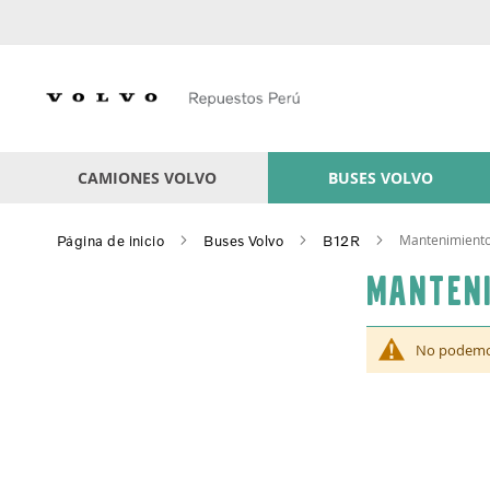
Skip
to
Content
CAMIONES VOLVO
BUSES VOLVO
Mantenimient
Página de inicio
Buses Volvo
B12R
Manten
No podemos