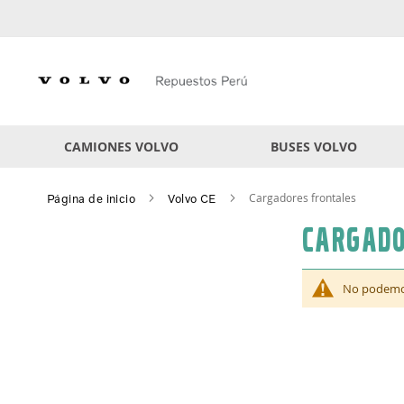
Skip
to
Content
CAMIONES VOLVO
BUSES VOLVO
Cargadores frontales
Página de inicio
Volvo CE
Cargado
No podemos