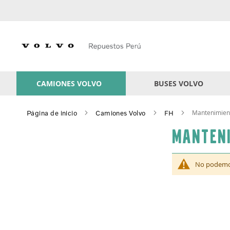
Skip
to
Content
CAMIONES VOLVO
BUSES VOLVO
Mantenimien
Página de inicio
Camiones Volvo
FH
Manten
No podemos