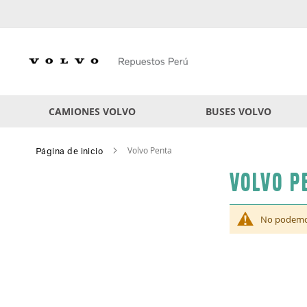
Skip
to
Content
CAMIONES VOLVO
BUSES VOLVO
Volvo Penta
Página de inicio
Volvo P
No podemos