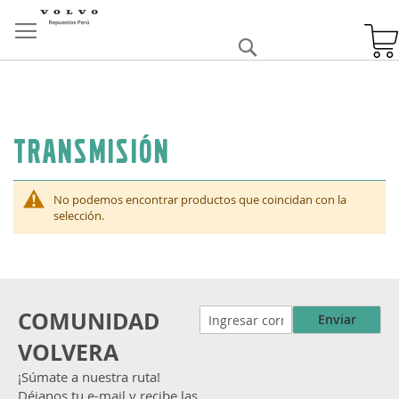
Skip
to
Buscar
Content
Transmisión
No podemos encontrar productos que coincidan con la
selección.
COMUNIDAD
Enviar
VOLVERA
¡Súmate a nuestra ruta!
Déjanos tu e-mail y recibe las