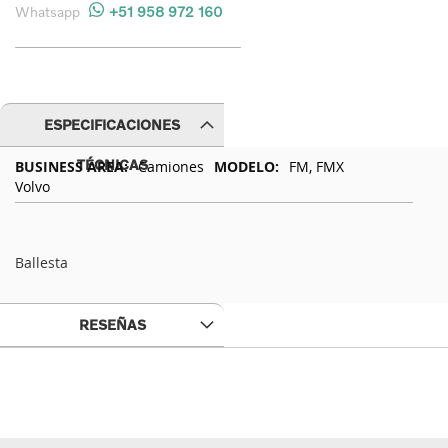
Whatsapp
+51 958 972 160
ESPECIFICACIONES
Especificaciones
TÉCNICAS
Camiones
FM, FMX
Técnicas
Volvo
Ballesta
RESEÑAS