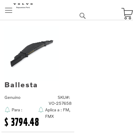
Skip
to
Buscar
Content
Skip
to
the
end
of
the
images
gallery
Ballesta
Skip
to
the
Genuino
SKU
beginning
VO-257658
of
Para :
Aplica a :
FM,
the
FMX
images
$ 3794.48
gallery