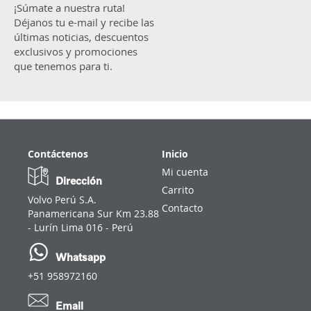
¡Súmate a nuestra ruta!
Déjanos tu e-mail y recibe las
últimas noticias, descuentos
exclusivos y promociones
que tenemos para ti.
Contáctenos
Inicio
Mi cuenta
Dirección
Carrito
Volvo Perú S.A.
Contacto
Panamericana Sur Km 23.88
- Lurín Lima 016 - Perú
Whatsapp
+51 958972160
Email