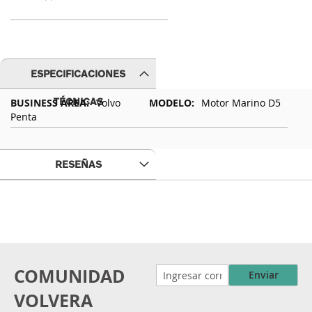
ESPECIFICACIONES
Especificaciones
TÉCNICAS
Volvo
Motor Marino D5
Técnicas
Penta
RESEÑAS
COMUNIDAD
Enviar
VOLVERA