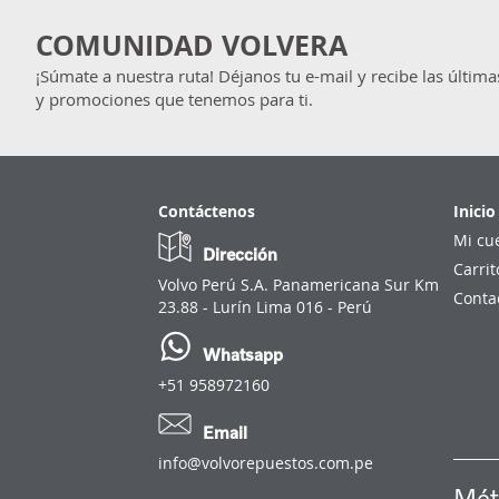
COMUNIDAD VOLVERA
¡Súmate a nuestra ruta! Déjanos tu e-mail y recibe las última
y promociones que tenemos para ti.
Contáctenos
Inicio
Mi cu
Dirección
Carrit
Volvo Perú S.A. Panamericana Sur Km
Conta
23.88 - Lurín Lima 016 - Perú
Whatsapp
+51 958972160
Email
info@volvorepuestos.com.pe
Mét