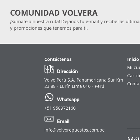
COMUNIDAD VOLVERA
¡Súmate a nuestra ruta! Déjanos tu e-mail y recibe las última
y promociones que tenemos para ti.
Contáctenos
Inicio
Mi cu
Dirección
Carrit
Volvo Perú S.A. Panamericana Sur Km
Conta
23.88 - Lurín Lima 016 - Perú
Whatsapp
+51 958972160
Email
info@volvorepuestos.com.pe
Mét