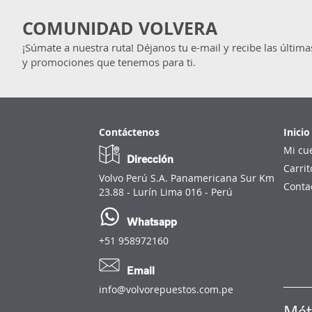
COMUNIDAD VOLVERA
¡Súmate a nuestra ruta! Déjanos tu e-mail y recibe las última
y promociones que tenemos para ti.
Contáctenos
Inicio
Mi cu
Dirección
Carrit
Volvo Perú S.A. Panamericana Sur Km
Conta
23.88 - Lurín Lima 016 - Perú
Whatsapp
+51 958972160
Email
info@volvorepuestos.com.pe
Mét