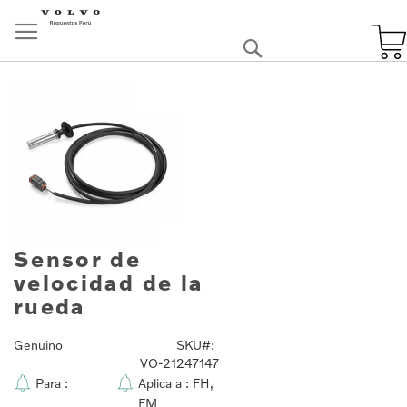
Skip
to
Buscar
Content
Skip
to
the
end
of
the
images
gallery
Sensor de
Skip
to
velocidad de la
the
rueda
beginning
of
the
Genuino
SKU
images
VO-21247147
gallery
Para :
Aplica a :
FH,
FM