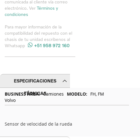
comunicada al cliente vía correo
electrónico. Ver
Términos y
condiciones
Para mayor información de la
compatibilidad del repuesto con el
chasis de tu unidad
escríbenos al
Whatsapp
+51 958 972 160
ESPECIFICACIONES
Especificaciones
TÉCNICAS
Camiones
FH, FM
Técnicas
Volvo
Sensor de velocidad de la rueda