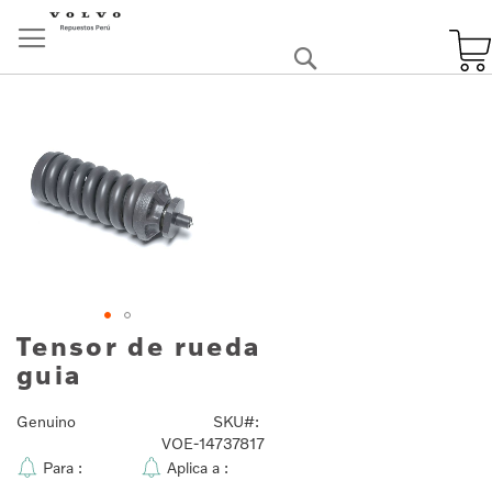
Skip
to
Buscar
Content
Skip
to
the
end
of
the
images
gallery
Tensor de rueda
Skip
to
guia
the
beginning
Genuino
SKU
of
VOE-14737817
the
Para :
Aplica a :
images