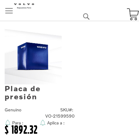
Skip
to
Buscar
Content
Skip
to
the
end
of
the
images
gallery
Placa de
Skip
to
presión
the
beginning
Genuino
SKU
of
VO-21599590
the
Para :
Aplica a :
images
$ 1892.32
gallery