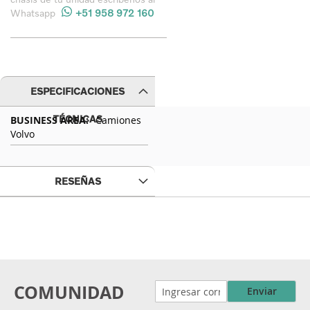
Whatsapp
+51 958 972 160
ESPECIFICACIONES
Especificaciones
TÉCNICAS
Camiones
Técnicas
Volvo
RESEÑAS
COMUNIDAD
Enviar