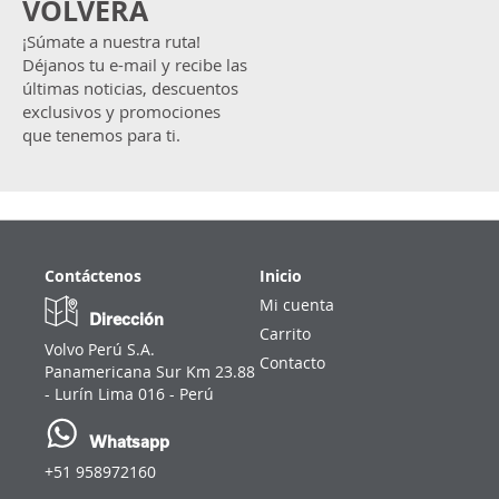
VOLVERA
¡Súmate a nuestra ruta!
Déjanos tu e-mail y recibe las
últimas noticias, descuentos
exclusivos y promociones
que tenemos para ti.
Contáctenos
Inicio
Mi cuenta
Dirección
Carrito
Volvo Perú S.A.
Contacto
Panamericana Sur Km 23.88
- Lurín Lima 016 - Perú
Whatsapp
+51 958972160