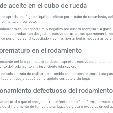
de aceite en el cubo de rueda
 se aprecia una fuga de líquido aceitoso por el cubo de rodamiento, debi
r el montaje incorrecto.
 rodamiento es un aspecto muy negativo por cuanto reemplaza la grasa q
 puede producir un desgaste excesivo de las piezas que rodean la zona
alice por un personal capacitado y con las herramientas necesarias para 
 prematuro en el rodamiento
ecuente del fallo prematuro se debe al apriete excesivo durante el mon
nto del rodamiento y la insuficiente lubricación.
 no solo se trata de realizar este cambio con un técnico capacitado para 
todo el trabajo quedó con el apriete correcto y sin fugas.
ionamiento defectuoso del rodamiento
vo del axial o que el encaje del rodamiento no esté de forma correcta, 
ebido al incremento de temperatura, fugas de grasa o evaporación del a