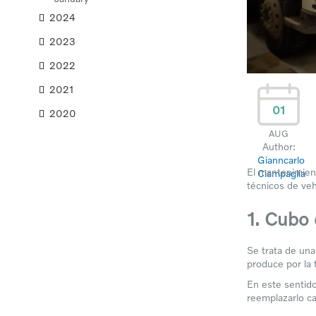
2024
2023
2022
2021
01
2020
AUG
Author:
Gianncarlo
El mantenimien
Ciampaglia
técnicos de veh
1. Cubo
Se trata de una
produce por la 
En este sentido
reemplazarlo c