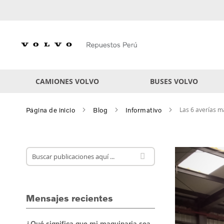
Skip
to
Content
CAMIONES VOLVO
BUSES VOLVO
Las 6 averías 
Página de inicio
Blog
Informativo
Mensajes recientes
¿Qué significa que mi maquinaria sea