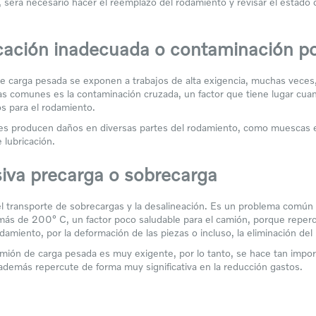
 será necesario hacer el reemplazo del rodamiento y revisar el estado
icación inadecuada o contaminación p
e carga pesada se exponen a trabajos de alta exigencia, muchas veces,
s comunes es la contaminación cruzada, un factor que tiene lugar cua
os para el rodamiento.
es producen daños en diversas partes del rodamiento, como muescas en 
e lubricación.
siva precarga o sobrecarga
el transporte de sobrecargas y la desalineación. Es un problema común 
más de 200° C, un factor poco saludable para el camión, porque reperc
rodamiento, por la deformación de las piezas o incluso, la eliminación del
mión de carga pesada es muy exigente, por lo tanto, se hace tan impor
 además repercute de forma muy significativa en la reducción gastos.