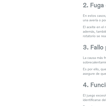
2. Fuga 
En estos casos,
una avería o po
El aceite en el
además, también
rotatorio se re
3. Fallo
La causa más fr
sobrecalentamie
Es por ello, que
asegure de que 
4. Func
El juego excesi
identificarse d