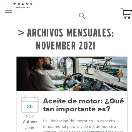
Skip
to
Buscar
Content
Archivos mensuales:
November 2021
Aceite de motor: ¿Qué
25
tan importante es?
NOV
La lubricación del motor es un aspecto
Author:
fundamental para la vida útil de nuestro
Juan
camión, pues tienen importantes funciones