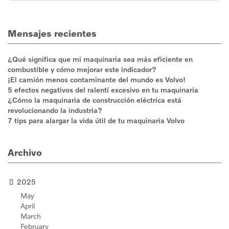
Mensajes recientes
¿Qué significa que mi maquinaria sea más eficiente en
combustible y cómo mejorar este indicador?
¡El camión menos contaminante del mundo es Volvo!
5 efectos negativos del ralentí excesivo en tu maquinaria
¿Cómo la maquinaria de construcción eléctrica está
revolucionando la industria?
7 tips para alargar la vida útil de tu maquinaria Volvo
Archivo
2025
May
April
March
February